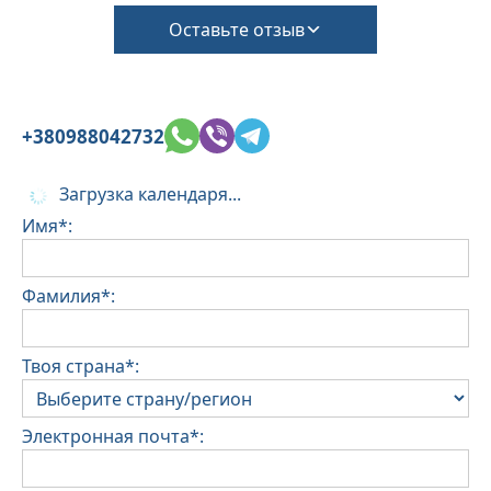
Необходимо подтвердить это во время
Оставьте отзыв
бронирования.
(Взимается дополнительная плата за уборку и
залог на случай ущерба)
+380988042732
Загрузка календаря...
Имя*:
Фамилия*:
Твоя страна*:
Электронная почта*: