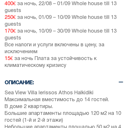
400€
за ночь,
22/08
–
01/09
Whole house till 13
guests
250€
за ночь,
01/09
–
10/09
Whole house till 13
guests
170€
за ночь,
10/09
–
30/09
Whole house till 13
guests
Все налоги и услуги включены в цену, за
исключением
15€
за ночь Плата за устойчивость к
климатическому кризису
ОПИСАНИЕ:
Sea View Villa Ierissos Athos Halkidiki
Максимальная вместимость до 14 гостей.
В доме 2 квартиры.
Большие апартаменты площадью 120 м2 на 10
гостей (1-й и 2-й этажи)
Небольшие апартаменты площадью 50 м2 на 4