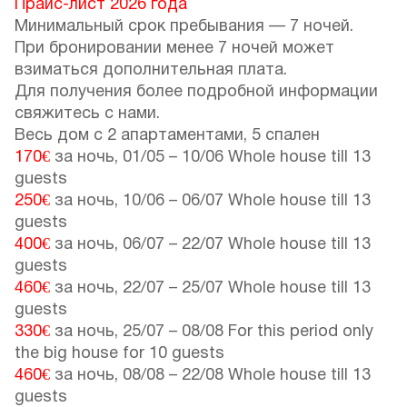
Прайс-лист 2026 года
Минимальный срок пребывания — 7 ночей.
При бронировании менее 7 ночей может
взиматься дополнительная плата.
Для получения более подробной информации
свяжитесь с нами.
Весь дом с 2 апартаментами, 5 спален
170€
за ночь,
01/05
–
10/06
Whole house till 13
guests
250€
за ночь,
10/06
–
06/07
Whole house till 13
guests
400€
за ночь,
06/07
–
22/07
Whole house till 13
guests
460€
за ночь,
22/07
–
25/07
Whole house till 13
guests
330€
за ночь,
25/07
–
08/08
For this period only
the big house for 10 guests
460€
за ночь,
08/08
–
22/08
Whole house till 13
guests