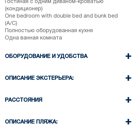
Гостиная с одним диваном-кроватью
(кондиционер)
One bedroom with double bed and bunk bed
(A/C)
Полностью оборудованная кухня
Одна ванная комната
ОБОРУДОВАНИЕ И УДОБСТВА
Постельное белье и полотенца
Кондиционеры
ОПИСАНИЕ ЭКСТЕРЬЕРА:
Телевизор с плоским экраном
беспроводной Wi-Fi
Garden (barbecue upon request)
Стиральная машина
Есть возможность припарковаться на улице
РАССТОЯНИЯ
Уборка один раз при выезде
около объекта.
Пляж 80 м
Центр поселка 100 м
ОПИСАНИЕ ПЛЯЖА:
Супермаркет 200 м
Ресторан 150 м
Пляж в Иериссосе песчаный.