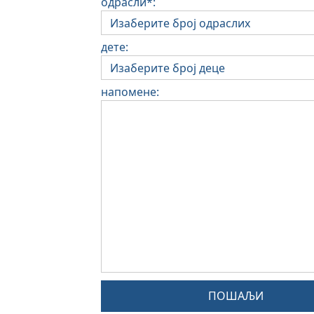
одрасли*:
дете:
напомене:
ПОШАЉИ