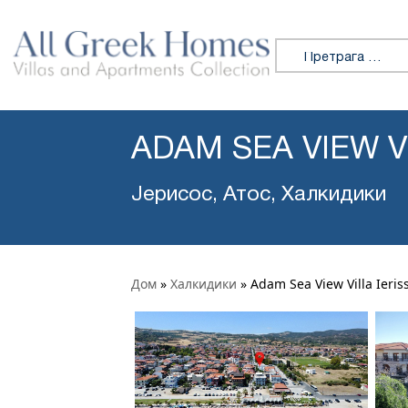
Претражи:
ADAM SEA VIEW V
Јерисос, Атос, Халкидики
Дом
»
Халкидики
»
Adam Sea View Villa Ieris