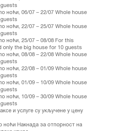
3 guests
по ноћи,
06/07
–
22/07
Whole house
3 guests
по ноћи,
22/07
–
25/07
Whole house
3 guests
по ноћи,
25/07
–
08/08
For this
d only the big house for 10 guests
по ноћи,
08/08
–
22/08
Whole house
3 guests
по ноћи,
22/08
–
01/09
Whole house
3 guests
по ноћи,
01/09
–
10/09
Whole house
3 guests
по ноћи,
10/09
–
30/09
Whole house
3 guests
аксе и услуге су укључене у цену
о ноћи Накнада за отпорност на