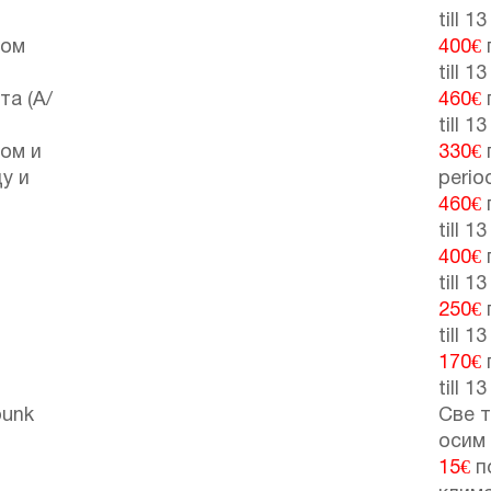
till 1
том
400€
till 1
та (А/
460€
till 1
том и
330€
у и
perio
460€
till 1
400€
till 1
250€
till 1
170€
till 1
bunk
Све т
осим
15€
п