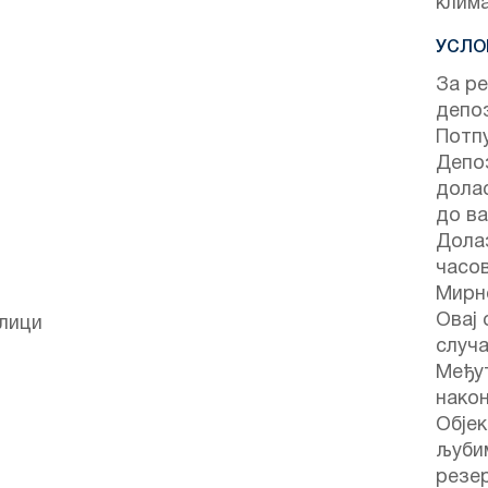
клим
УСЛО
За ре
депо
Потпу
Депоз
долас
до ва
Долаз
часо
Мирно
Овај 
улици
случа
Међут
након
Објек
љуби
резе