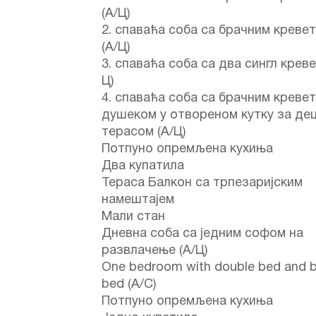
(А/Ц)
2. спаваћа соба са брачним креве
(А/Ц)
3. спаваћа соба са два сингл креве
Ц)
4. спаваћа соба са брачним креве
душеком у отвореном кутку за дец
терасом (А/Ц)
Потпуно опремљена кухиња
Два купатила
Тераса Балкон са трпезаријским
намештајем
Мали стан
Дневна соба са једним софом на
развлачење (А/Ц)
One bedroom with double bed and 
bed (A/C)
Потпуно опремљена кухиња