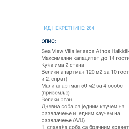
ИД НЕКРЕТНИНЕ:
284
ОПИС:
Sea View Villa Ierissos Athos Halkidik
Максимални капацитет до 14 гости
Кућа има 2 стана
Велики апартман 120 м2 за 10 гости
и 2. спрат)
Мали апартман 50 м2 за 4 особе
(приземље)
Велики стан
Дневна соба са једним каучем на
развлачење и једним каучем на
развлачење (А/Ц)
1. спаваћа соба са брачним креве