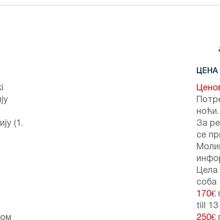
ЦЕНА
i
Цено
ју
Потре
ноћи.
ју (1.
За ре
се пр
Моли
инфо
Цела 
соба
170€
till 1
том
250€