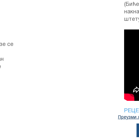
(Бић
накн
штет
зе се
ан
е
РЕЦЕ
Преузми 