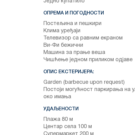
Једно купатило
ОПРЕМА И ПОГОДНОСТИ
Постељина и пешкири
Клима уређаји
Телевизор са равним екраном
Ви-Фи бежични
Машина за прање веша
Чишћење једном приликом одјаве
ОПИС ЕКСТЕРИЈЕРА:
Garden (barbecue upon request)
Постоји могућност паркирања на 
око имања
УДАЉЕНОСТИ
Плажа 80 м
Центар села 100 м
Супермаркет 200 м