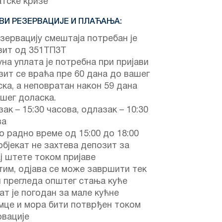
атске кризе
ВИ РЕЗЕРВАЦИЈЕ И ПЛАЋАЊА:
зервацију смештаја потребан је
зит од 351ТП3Т
на уплата је потребна при пријави
ит се враћа пре 60 дана до вашег
ка, а неповратан након 59 дана
шег доласка.
ак – 15:30 часова, одлазак – 10:30
ва
 радно време од 15:00 до 18:00
објекат не захтева депозит за
ј штете током пријаве
им, одјава се може завршити тек
 прегледа општег стања куће
ат је погодан за мале кућне
мце и мора бити потврђен током
рвације