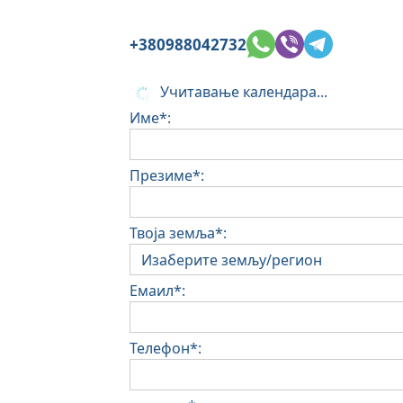
+380988042732
Учитавање календара...
Име*:
Презиме*:
Твоја земља*:
Емаил*:
Телефон*: