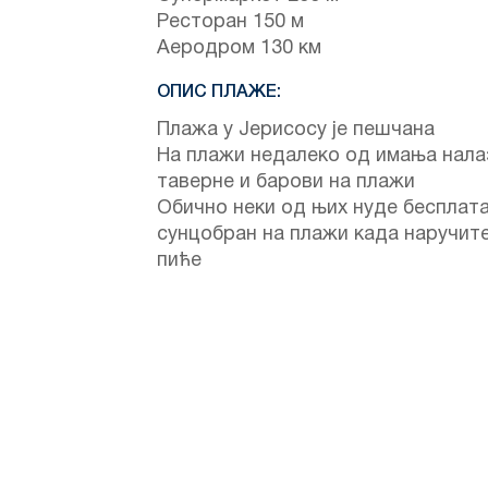
Ресторан 150 м
Аеродром 130 км
ОПИС ПЛАЖЕ:
Плажа у Јерисосу је пешчана
На плажи недалеко од имања нала
таверне и барови на плажи
Обично неки од њих нуде бесплат
сунцобран на плажи када наручит
пиће