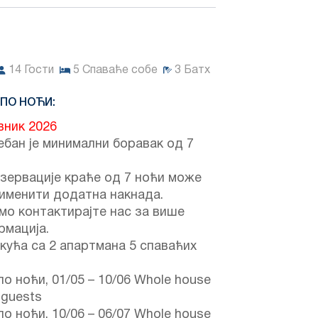
14
Гости
5
Спаваће собе
3
Батх
 ПО НОЋИ:
вник 2026
бан је минимални боравак од 7
зервације краће од 7 ноћи може
именити додатна накнада.
мо контактирајте нас за више
рмација.
кућа са 2 апартмана 5 спаваћих
по ноћи,
01/05
–
10/06
Whole house
3 guests
по ноћи,
10/06
–
06/07
Whole house