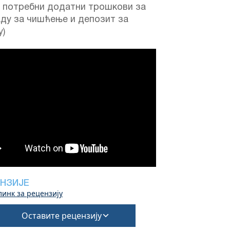
е потребни додатни трошкови за
аду за чишћење и депозит за
у)
НЗИЈЕ
линк за рецензију
Оставите рецензију