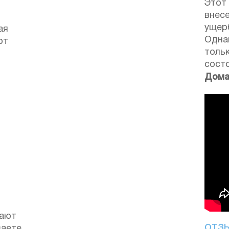
Этот
внесе
ущерб
ая
Одна
от
толь
сост
Дома
гают
ОТЗ
ваете