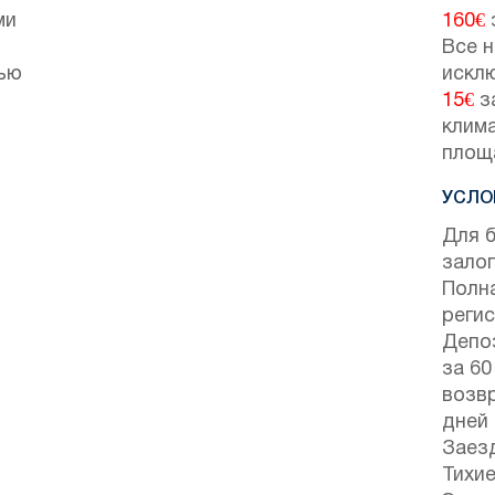
ми
160€
Все н
тью
искл
15€
з
клим
площ
УСЛО
Для 
залог
Полн
регис
Депо
за 60
возвр
дней
Заезд
Тихие