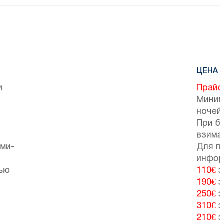
ЦЕНА 
и
Прайс
Мини
ночей
При 
взим
ами-
Для 
инфо
тью
110€
190€
250€
310€
210€