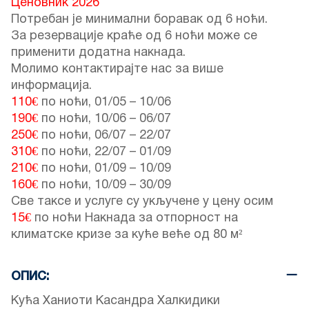
Ценовник 2026
Потребан је минимални боравак од 6 ноћи.
За резервације краће од 6 ноћи може се
применити додатна накнада.
Молимо контактирајте нас за више
информација.
110€
по ноћи,
01/05
–
10/06
190€
по ноћи,
10/06
–
06/07
250€
по ноћи,
06/07
–
22/07
310€
по ноћи,
22/07
–
01/09
210€
по ноћи,
01/09
–
10/09
160€
по ноћи,
10/09
–
30/09
Све таксе и услуге су укључене у цену осим
15€
по ноћи Накнада за отпорност на
климатске кризе за куће веће од 80 м²
ОПИС:
Кућа Ханиоти Касандра Халкидики