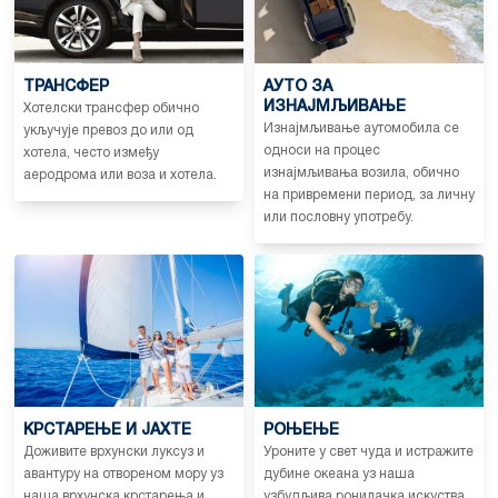
ТРАНСФЕР
АУТО ЗА
ИЗНАЈМЉИВАЊЕ
Хотелски трансфер обично
Изнајмљивање аутомобила се
укључује превоз до или од
односи на процес
хотела, често између
изнајмљивања возила, обично
аеродрома или воза и хотела.
на привремени период, за личну
или пословну употребу.
КРСТАРЕЊЕ И ЈАХТЕ
РОЊЕЊЕ
Доживите врхунски луксуз и
Уроните у свет чуда и истражите
авантуру на отвореном мору уз
дубине океана уз наша
наша врхунска крстарења и
узбудљива ронилачка искуства.