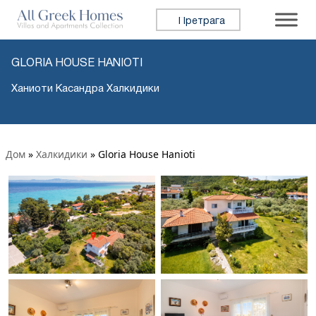
Претражи:
GLORIA HOUSE HANIOTI
Ханиоти Касандра Халкидики
Дом
»
Халкидики
»
Gloria House Hanioti