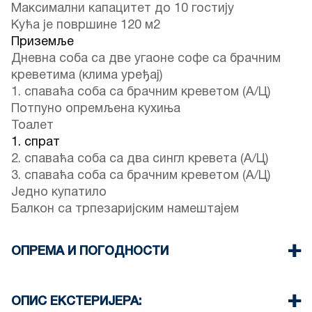
Максимални капацитет до 10 гостију
Кућа је површине 120 м2
Приземље
Дневна соба са две угаоне софе са брачним
креветима (клима уређај)
1. спаваћа соба са брачним креветом (А/Ц)
Потпуно опремљена кухиња
Тоалет
1. спрат
2. спаваћа соба са два сингл кревета (А/Ц)
3. спаваћа соба са брачним креветом (А/Ц)
Једно купатило
Балкон са трпезаријским намештајем
ОПРЕМА И ПОГОДНОСТИ
Постељина и пешкири
Четири клима уређаја
ОПИС ЕКСТЕРИЈЕРА:
Телевизор са равним екраном