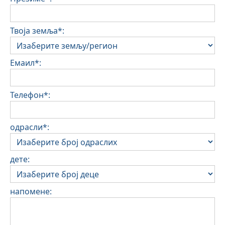
Твоја земља*:
Емаил*:
Телефон*:
одрасли*:
дете:
напомене: