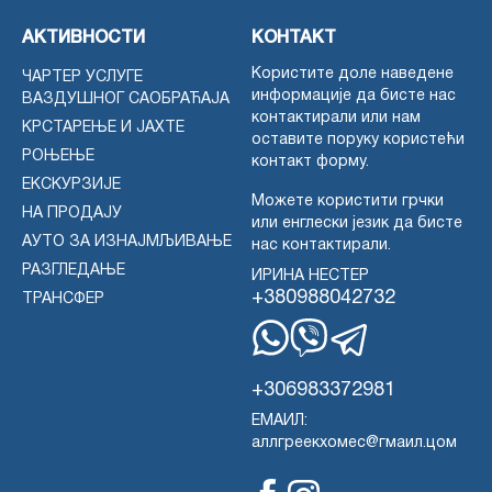
АКТИВНОСТИ
КОНТАКТ
Користите доле наведене
ЧАРТЕР УСЛУГЕ
информације да бисте нас
ВАЗДУШНОГ САОБРАЋАЈА
контактирали или нам
КРСТАРЕЊЕ И ЈАХТЕ
оставите поруку користећи
РОЊЕЊЕ
контакт форму.
ЕКСКУРЗИЈЕ
Можете користити грчки
НА ПРОДАЈУ
или енглески језик да бисте
АУТО ЗА ИЗНАЈМЉИВАЊЕ
нас контактирали.
РАЗГЛЕДАЊЕ
ИРИНА НЕСТЕР
+380988042732
ТРАНСФЕР
WhatsApp
Вајбер
Телеграм
+306983372981
ЕМАИЛ:
аллгреекхомес@гмаил.цом