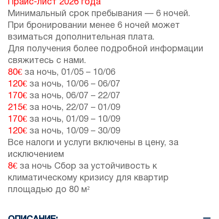
Прайс-лист 2026 года
Минимальный срок пребывания — 6 ночей.
При бронировании менее 6 ночей может
взиматься дополнительная плата.
Для получения более подробной информации
свяжитесь с нами.
80€
за ночь,
01/05
–
10/06
120€
за ночь,
10/06
–
06/07
170€
за ночь,
06/07
–
22/07
215€
за ночь,
22/07
–
01/09
170€
за ночь,
01/09
–
10/09
120€
за ночь,
10/09
–
30/09
Все налоги и услуги включены в цену, за
исключением
8€
за ночь Сбор за устойчивость к
климатическому кризису для квартир
площадью до 80 м²