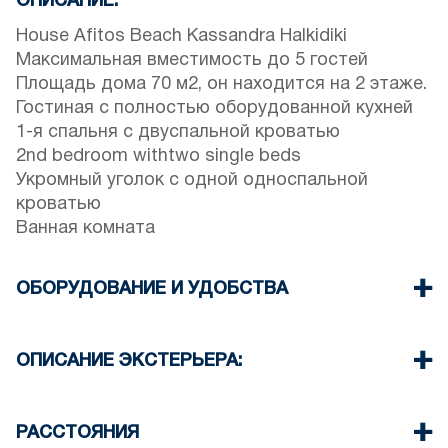
ОПИСАНИЕ:
House Afitos Beach Kassandra Halkidiki
Максимальная вместимость до 5 гостей
Площадь дома 70 м2, он находится на 2 этаже.
Гостиная с полностью оборудованной кухней
1-я спальня с двуспальной кроватью
2nd bedroom withtwo single beds
Укромный уголок с одной односпальной
кроватью
Ванная комната
ОБОРУДОВАНИЕ И УДОБСТВА
Постельное белье и полотенца
Кондиционер
ОПИСАНИЕ ЭКСТЕРЬЕРА:
Телевизор с плоским экраном
беспроводной Wi-Fi
Наличие парковочных мест для гостей
Стиральная машина
комплекса (иногда не хватает места)
РАССТОЯНИЯ
Уборка один раз при выезде
There is availability to park on the street around