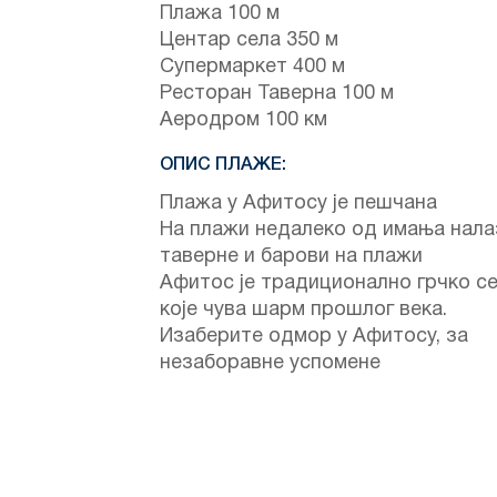
Плажа 100 м
Центар села 350 м
Супермаркет 400 м
Ресторан Таверна 100 м
Аеродром 100 км
ОПИС ПЛАЖЕ:
Плажа у Афитосу је пешчана
На плажи недалеко од имања нала
таверне и барови на плажи
Афитос је традиционално грчко се
које чува шарм прошлог века.
Изаберите одмор у Афитосу, за
незаборавне успомене