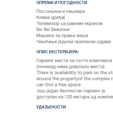
ОПРЕМА И ПОГОДНОСТИ
Постељина и пешкири
Клима уређај
Телевизор са равним екраном
Ви-Фи бежични
Машина за прање веша
Чишћење једном приликом одјаве
ОПИС ЕКСТЕРИЈЕРА:
Паркинг места за госте комплекса
(понекад нема довољно места)
There is availability to park on the st
around the propertyof the complex i
can find a free space
Још један бесплатан паркинг је
доступан на 120 метара од компл
УДАЉЕНОСТИ