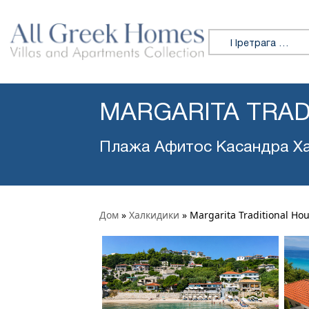
Претражи:
MARGARITA TRAD
Плажа Афитос Касандра Х
Дом
»
Халкидики
»
Margarita Traditional Hou