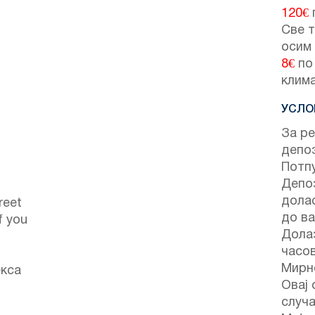
120€
Све т
осим
8€
по
клима
УСЛО
За ре
депо
Потпу
Депоз
долас
reet
до ва
f you
Долаз
часо
Мирно
екса
Овај 
случа