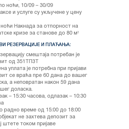
по ноћи,
10/09
–
30/09
аксе и услуге су укључене у цену
 ноћи Накнада за отпорност на
тске кризе за станове до 80 м²
ВИ РЕЗЕРВАЦИЈЕ И ПЛАЋАЊА:
зервацију смештаја потребан је
зит од 351ТП3Т
на уплата је потребна при пријави
ит се враћа пре 60 дана до вашег
ка, а неповратан након 59 дана
шег доласка.
ак – 15:30 часова, одлазак – 10:30
ва
 радно време од 15:00 до 18:00
објекат не захтева депозит за
ј штете током пријаве