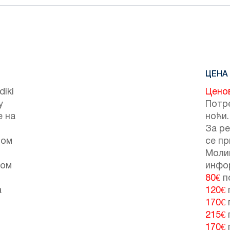
ЦЕНА
diki
Цено
у
Потре
е на
ноћи.
За ре
ном
се пр
Моли
том
инфо
80€
п
а
120€
170€
215€
170€