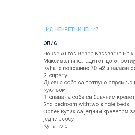
ИД НЕКРЕТНИНЕ:
147
ОПИС:
House Afitos Beach Kassandra Halki
Максимални капацитет до 5 гостиј
Кућа је површине 70 м2 и налази с
2. спрату
Дневна соба са потпуно опремље
кухињом
1. спаваћа соба са брачним креве
2nd bedroom withtwo single beds
Οопен кутак са једним креветом з
једну особу
Купатило