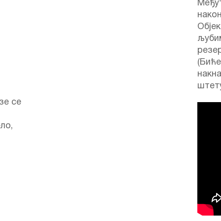
Међут
након
Објек
љуби
резе
(Бић
накн
штет
зе се
ло,