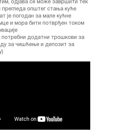
им, одјава се може завршити тек
 прегледа општег стања куће
ат је погодан за мале кућне
мце и мора бити потврђен током
рвације
е потребни додатни трошкови за
аду за чишћење и депозит за
у)