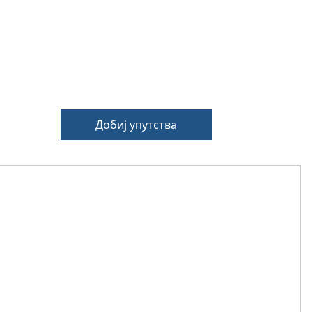
Добиј упутства