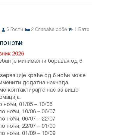
5
Гости
2
Спаваће собе
1
Батх
 ПО НОЋИ:
вник 2026
бан је минимални боравак од 6
зервације краће од 6 ноћи може
именити додатна накнада.
мо контактирајте нас за више
рмација.
о ноћи,
01/05
–
10/06
по ноћи,
10/06
–
06/07
по ноћи,
06/07
–
22/07
по ноћи,
22/07
–
01/09
по ноћи,
01/09
–
10/09