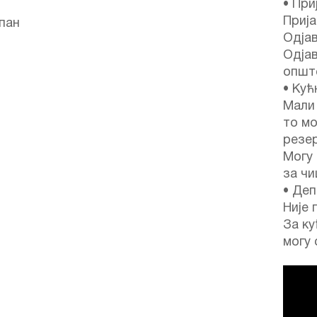
• При
Прија
упан
Одјав
Одјав
опште
• Кућ
Мали
то м
резер
Могу
за ч
• Деп
Није 
За ку
могу 