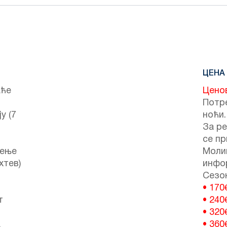
ЦЕНА
аће
Цено
Потре
у (7
ноћи.
За ре
се пр
чење
Моли
хтев)
инфо
Сезон
• 170
т
• 240
• 320
а
• 360