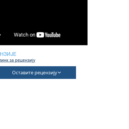
НЗИЈЕ
линк за рецензију
Оставите рецензију