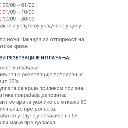
€
22/08
–
01/09
€
01/09
–
10/09
€
10/09
–
30/09
аксе и услуге су укључене у цену
по ноћи Накнада за отпорност на
атске кризе
ВИ РЕЗЕРВАЦИЈЕ И ПЛАЋАЊА:
озит и плаћање:
игурање резервације потребан је
зит 35%.
уплата се врши приликом пријаве.
итика повраћаја депозита:
ит се враћа уколико се откаже 60
или више пре доласка.
аћа се у случају отказивања 59
или мање пре доласка.