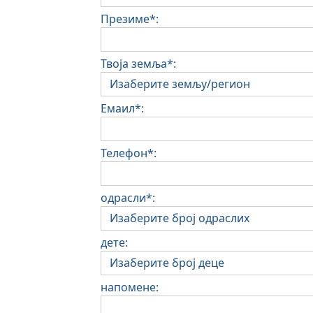
Презиме*:
Твоја земља*:
Емаил*:
Телефон*:
одрасли*:
дете:
напомене: