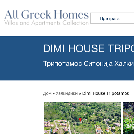
Претражи:
DIMI HOUSE TRI
Трипотамос Ситонија Халк
Дом
»
Халкидики
»
Dimi House Tripotamos