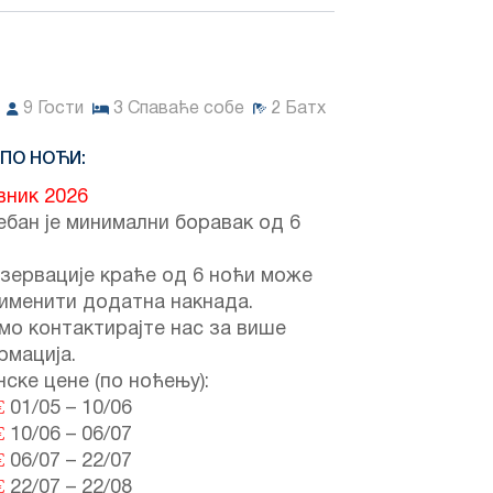
9
Гости
3
Спаваће собе
2
Батх
 ПО НОЋИ:
вник 2026
бан је минимални боравак од 6
зервације краће од 6 ноћи може
именити додатна накнада.
мо контактирајте нас за више
рмација.
ске цене (по ноћењу):
€
01/05
–
10/06
€
10/06
–
06/07
€
06/07
–
22/07
€
22/07
–
22/08