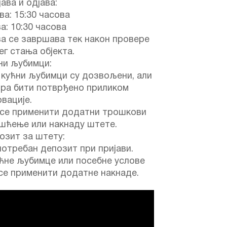
јава и одјава:
ва: 15:30 часова
а: 10:30 часова
а се завршава тек након провере
г стања објекта.
ни љубимци:
 кућни љубимци су дозвољени, али
ора бити потврђено приликом
вације.
 се применити додатни трошкови
ишћење или накнаду штете.
озит за штету:
потребан депозит при пријави.
ћне љубимце или посебне услове
се применити додатне накнаде.