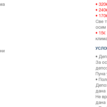
има
• 320
• 240
• 170
Све т
осим
• 15€
клим
УСЛО
ени
• Деп
За ос
депо
Пуна 
• Пол
Депоз
дана 
Не вр
дана 