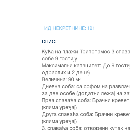
ИД НЕКРЕТНИНЕ:
191
ОПИС:
Кућа на плажи Трипотамос 3 спав
собе 9 гостију
Максимални капацитет: До 9 гостиј
одраслих и 2 деце)
Величина: 90 м²
Дневна соба: са софом на развла
за две особе (додатни лежај на за
Прва спаваћа соба: Брачни кревет
(клима уређај)
Друга спаваћа соба: Брачни креве
(клима уређај)
3. спаваћа соба: отворени кутак н