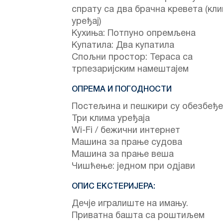
спрату са два брачна кревета (кл
уређај)
Кухиња: Потпуно опремљена
Купатила: Два купатила
Спољни простор: Тераса са
трпезаријским намештајем
ОПРЕМА И ПОГОДНОСТИ
Постељина и пешкири су обезбеђ
Три клима уређаја
Wi-Fi / бежични интернет
Машина за прање судова
Машина за прање веша
Чишћење: једном при одјави
ОПИС ЕКСТЕРИЈЕРА:
Дечје игралиште на имању.
Приватна башта са роштиљем