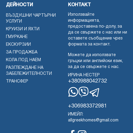
ДЕЙНОСТИ
КОНТАКТ
Използвайте
ВЪЗДУШНИ ЧАРТЪРНИ
информацията,
УСЛУГИ
предоставена по-долу, за
КРУИЗИ И ЯХТИ
да се свържете с нас или ни
ГМУРКАНЕ
оставете съобщение чрез
формата за контакт.
ЕКСКУРЗИИ
ЗА ПРОДАЖБА
Можете да използвате
КОЛА ПОД НАЕМ
гръцки или английски език,
за да се свържете с нас.
РАЗГЛЕЖДАНЕ НА
ЗАБЕЛЕЖИТЕЛНОСТИ
ИРИНА НЕСТЕР
+380988042732
ТРАНСФЕР
WhatsApp
Вайбър
Телеграма
+306983372981
ИМЕЙЛ:
allgreekhomes@gmail.com