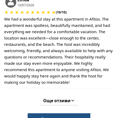
Не се изисква депозит при настаняване.
10/07/2026
Може да се прилагат допълнителни такси за
★
★
★
★
★
★
★
★
★
★
(10/10)
домашни любимци или при специални условия.
We had a wonderful stay at this apartment in Afitos. The
apartment was spotless, beautifully maintained, and had
everything we needed for a comfortable vacation. The
location was excellent—close enough to the center,
restaurants, and the beach. The host was incredibly
welcoming, friendly, and always available to help with any
questions or recommendations. Their hospitality really
made our stay even more enjoyable. We highly
recommend this apartment to anyone visiting Afitos. We
would happily stay here again and thank the host for
making our holiday so memorable!
Още отзиви