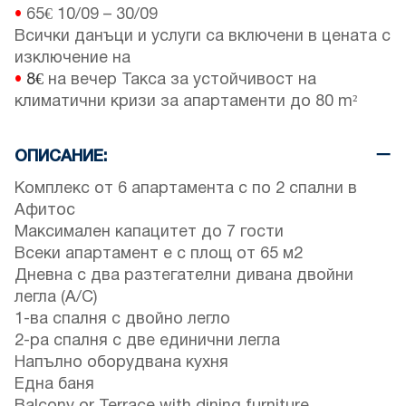
•
65€
10/09
–
30/09
Всички данъци и услуги са включени в цената с
изключение на
•
8€
на вечер Такса за устойчивост на
климатични кризи за апартаменти до 80 m²
ОПИСАНИЕ:
Комплекс от 6 апартамента с по 2 спални в
Афитос
Максимален капацитет до 7 гости
Всеки апартамент е с площ от 65 м2
Дневна с два разтегателни дивана двойни
легла (A/C)
1-ва спалня с двойно легло
2-ра спалня с две единични легла
Напълно оборудвана кухня
Една баня