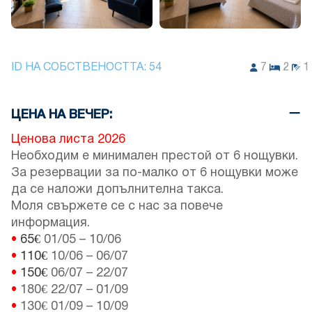
ID НА СОБСТВЕНОСТТА:
54
7
2
1
ЦЕНА НА ВЕЧЕР:
Ценова листа 2026
Необходим е минимален престой от 6 нощувки.
За резервации за по-малко от 6 нощувки може
да се наложи допълнителна такса.
Моля свържете се с нас за повече
информация.
•
65€
01/05
–
10/06
•
110€
10/06
–
06/07
•
150€
06/07
–
22/07
•
180€
22/07
–
01/09
•
130€
01/09
–
10/09