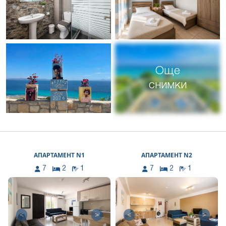
Още
снимки
АПАРТАМЕНТ N1
АПАРТАМЕНТ N2
7
2
1
7
2
1
<
>
<
>