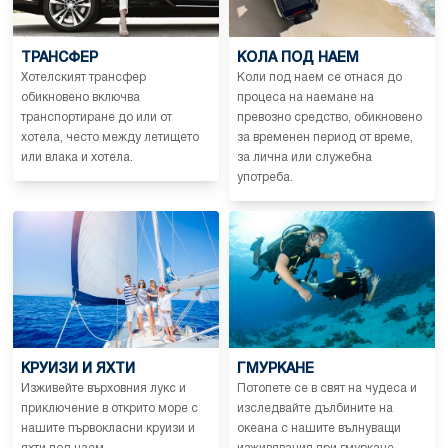
ТРАНСФЕР
КОЛА ПОД НАЕМ
Хотелският трансфер
Коли под наем се отнася до
обикновено включва
процеса на наемане на
транспортиране до или от
превозно средство, обикновено
хотела, често между летището
за временен период от време,
или влака и хотела.
за лична или служебна
употреба.
КРУИЗИ И ЯХТИ
ГМУРКАНЕ
Изживейте върховния лукс и
Потопете се в свят на чудеса и
приключение в открито море с
изследвайте дълбините на
нашите първокласни круизи и
океана с нашите вълнуващи