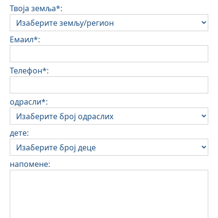
Твоја земља*:
Емаил*:
Телефон*:
одрасли*:
дете:
напомене: