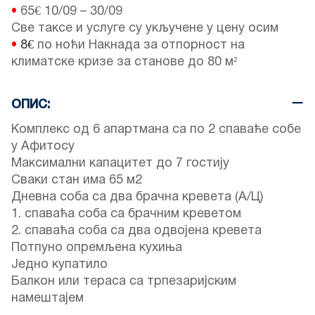
•
65€
10/09
–
30/09
Све таксе и услуге су укључене у цену осим
•
8€
по ноћи Накнада за отпорност на
климатске кризе за станове до 80 м²
ОПИС:
Комплекс од 6 апартмана са по 2 спаваће собе
у Афитосу
Максимални капацитет до 7 гостију
Сваки стан има 65 м2
Дневна соба са два брачна кревета (А/Ц)
1. спаваћа соба са брачним креветом
2. спаваћа соба са два одвојена кревета
Потпуно опремљена кухиња
Једно купатило
Балкон или тераса са трпезаријским
намештајем