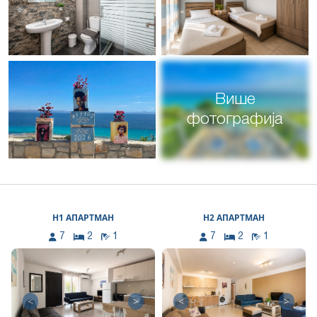
Више
фотографија
Н1 АПАРТМАН
Н2 АПАРТМАН
7
2
1
7
2
1
<
>
<
>