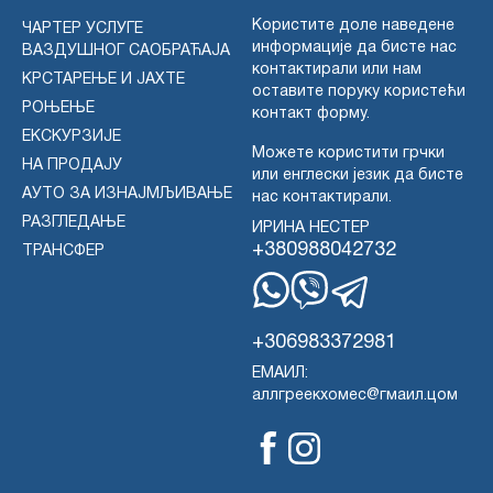
Користите доле наведене
ЧАРТЕР УСЛУГЕ
информације да бисте нас
ВАЗДУШНОГ САОБРАЋАЈА
контактирали или нам
КРСТАРЕЊЕ И ЈАХТЕ
оставите поруку користећи
РОЊЕЊЕ
контакт форму.
ЕКСКУРЗИЈЕ
Можете користити грчки
НА ПРОДАЈУ
или енглески језик да бисте
АУТО ЗА ИЗНАЈМЉИВАЊЕ
нас контактирали.
РАЗГЛЕДАЊЕ
ИРИНА НЕСТЕР
+380988042732
ТРАНСФЕР
WhatsApp
Вајбер
Телеграм
+306983372981
ЕМАИЛ:
аллгреекхомес@гмаил.цом
Фејсбук
Инстаграм