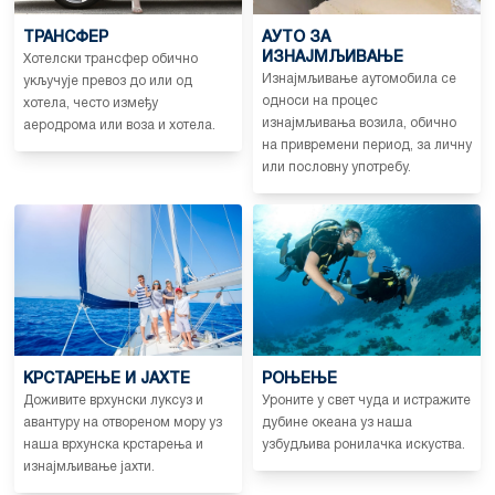
ТРАНСФЕР
АУТО ЗА
ИЗНАЈМЉИВАЊЕ
Хотелски трансфер обично
Изнајмљивање аутомобила се
укључује превоз до или од
односи на процес
хотела, често између
изнајмљивања возила, обично
аеродрома или воза и хотела.
на привремени период, за личну
или пословну употребу.
КРСТАРЕЊЕ И ЈАХТЕ
РОЊЕЊЕ
Доживите врхунски луксуз и
Уроните у свет чуда и истражите
авантуру на отвореном мору уз
дубине океана уз наша
наша врхунска крстарења и
узбудљива ронилачка искуства.
изнајмљивање јахти.