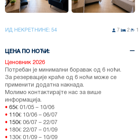
ИД НЕКРЕТНИНЕ:
54
7
2
1
ЦЕНА ПО НОЋИ:
Ценовник 2026
Потребан је минимални боравак од 6 ноћи.
За резервације краће од 6 ноћи може се
применити додатна накнада.
Молимо контактирајте нас за више
информација.
•
65€
01/05
–
10/06
•
110€
10/06
–
06/07
•
150€
06/07
–
22/07
•
180€
22/07
–
01/09
•
130€
01/09
–
10/09