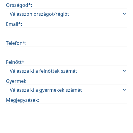
Országod*:
Email*:
Telefon*:
Felnőtt*:
Gyermek:
Megjegyzések: