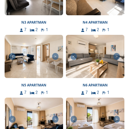
N3 APARTMAN
N4 APARTMAN
7
2
1
7
2
1
<
>
<
>
N5 APARTMAN
N6 APARTMAN
7
2
1
7
2
1
<
>
<
>