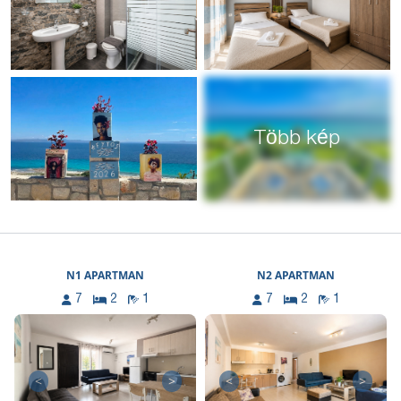
Több kép
N1 APARTMAN
N2 APARTMAN
7
2
1
7
2
1
<
>
<
>