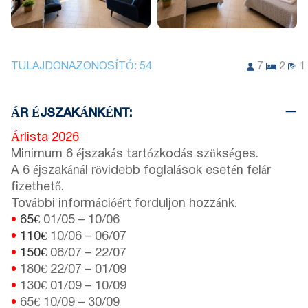
TULAJDONAZONOSÍTÓ:
54
7
2
1
ÁR ÉJSZAKÁNKÉNT:
Árlista 2026
Minimum 6 éjszakás tartózkodás szükséges.
A 6 éjszakánál rövidebb foglalások esetén felár
fizethető.
További információért forduljon hozzánk.
•
65€
01/05
–
10/06
•
110€
10/06
–
06/07
•
150€
06/07
–
22/07
•
180€
22/07
–
01/09
•
130€
01/09
–
10/09
•
65€
10/09
–
30/09