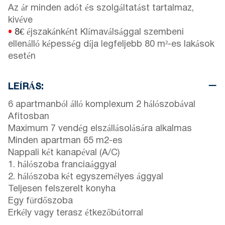
Az ár minden adót és szolgáltatást tartalmaz,
kivéve
•
8€
éjszakánként Klímaválsággal szembeni
ellenálló képesség díja legfeljebb 80 m²-es lakások
esetén
LEÍRÁS:
6 apartmanból álló komplexum 2 hálószobával
Afitosban
Maximum 7 vendég elszállásolására alkalmas
Minden apartman 65 m2-es
Nappali két kanapéval (A/C)
1. hálószoba franciaággyal
2. hálószoba két egyszemélyes ággyal
Teljesen felszerelt konyha
Egy fürdőszoba
Erkély vagy terasz étkezőbútorral