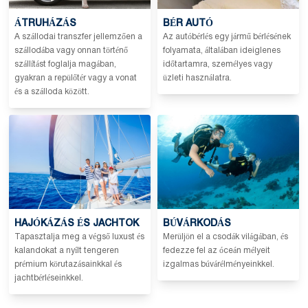
ÁTRUHÁZÁS
BÉR AUTÓ
A szállodai transzfer jellemzően a
Az autóbérlés egy jármű bérlésének
szállodába vagy onnan történő
folyamata, általában ideiglenes
szállítást foglalja magában,
időtartamra, személyes vagy
gyakran a repülőtér vagy a vonat
üzleti használatra.
és a szálloda között.
HAJÓKÁZÁS ÉS JACHTOK
BÚVÁRKODÁS
Tapasztalja meg a végső luxust és
Merüljön el a csodák világában, és
kalandokat a nyílt tengeren
fedezze fel az óceán mélyeit
prémium körutazásainkkal és
izgalmas búvárélményeinkkel.
jachtbérléseinkkel.